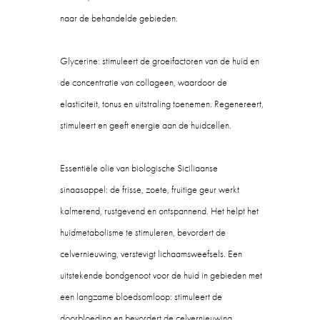
naar de behandelde gebieden.
Glycerine: stimuleert de groeifactoren van de huid en
de concentratie van collageen, waardoor de
elasticiteit, tonus en uitstraling toenemen. Regenereert,
stimuleert en geeft energie aan de huidcellen.
Essentiële olie van biologische Siciliaanse
sinaasappel: de frisse, zoete, fruitige geur werkt
kalmerend, rustgevend en ontspannend. Het helpt het
huidmetabolisme te stimuleren, bevordert de
celvernieuwing, verstevigt lichaamsweefsels. Een
uitstekende bondgenoot voor de huid in gebieden met
een langzame bloedsomloop: stimuleert de
doorbloeding en bevordert de celvernieuwing.