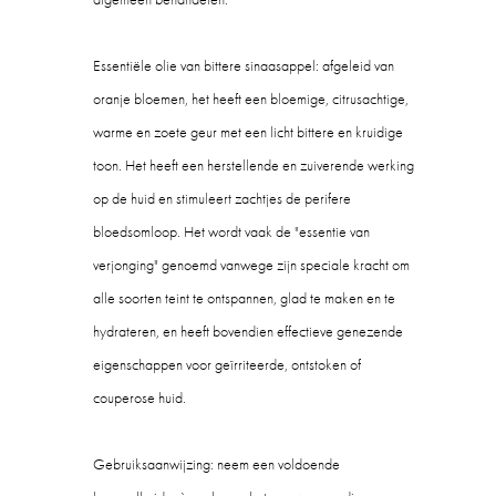
Essentiële olie van bittere sinaasappel: afgeleid van
oranje bloemen, het heeft een bloemige, citrusachtige,
warme en zoete geur met een licht bittere en kruidige
toon. Het heeft een herstellende en zuiverende werking
op de huid en stimuleert zachtjes de perifere
bloedsomloop. Het wordt vaak de "essentie van
verjonging" genoemd vanwege zijn speciale kracht om
alle soorten teint te ontspannen, glad te maken en te
hydrateren, en heeft bovendien effectieve genezende
eigenschappen voor geïrriteerde, ontstoken of
couperose huid.
Gebruiksaanwijzing: neem een ​​voldoende