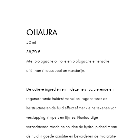
OLIAURA
50 ml
38,70 €
Met biologische olijfolie en biologische etherische
oliën van sinaasappel en mandarijn.
De actieve ingrediënten in deze herstructurerende en
regenererende huidcrème vullen, regenereren en
herstructureren de huid effectief met kleine tekenen van
verslapping, rimpels en lijntjes. Plantaardige
verzachtende middelen houden de hydrolipidenfilm van
de huid in goede conditie en bevorderen de hydratatie