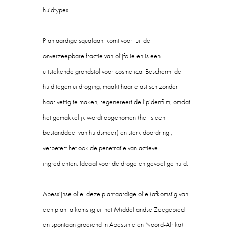
huidtypes.
Plantaardige squalaan: komt voort uit de
onverzeepbare fractie van olijfolie en is een
uitstekende grondstof voor cosmetica. Beschermt de
huid tegen uitdroging, maakt haar elastisch zonder
haar vettig te maken, regenereert de lipidenfilm; omdat
het gemakkelijk wordt opgenomen (het is een
bestanddeel van huidsmeer) en sterk doordringt,
verbetert het ook de penetratie van actieve
ingrediënten. Ideaal voor de droge en gevoelige huid.
Abessijnse olie: deze plantaardige olie (afkomstig van
een plant afkomstig uit het Middellandse Zeegebied
en spontaan groeiend in Abessinië en Noord-Afrika)