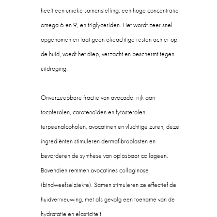
heeft een unieke samenstelling: een hoge concentratie
omega 6 en 9, en triglyceriden. Het wordt zeer snel
opgenomen en laat geen olieachtige resten achter op
de huid, voedt het diep, verzacht en beschermt tegen
uitdroging.
Onverzeepbare fractie van avocado: rijk aan
tocoferolen, carotenoïden en fytosterolen,
terpeenalcoholen, avocatinen en vluchtige zuren; deze
ingrediënten stimuleren dermafibroblasten en
bevorderen de synthese van oplosbaar collageen.
Bovendien remmen avocatines collaginose
(bindweefselziekte). Samen stimuleren ze effectief de
huidvernieuwing, met als gevolg een toename van de
hydratatie en elasticiteit.