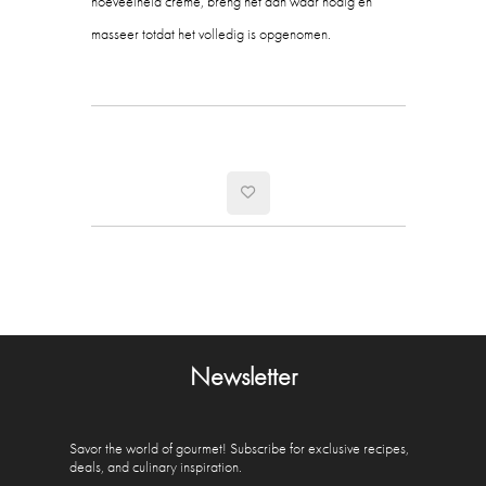
hoeveelheid crème, breng het aan waar nodig en
masseer totdat het volledig is opgenomen.
Newsletter
Savor the world of gourmet! Subscribe for exclusive recipes,
deals, and culinary inspiration.