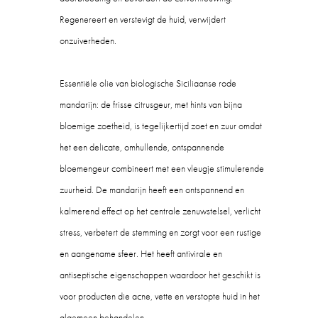
Regenereert en verstevigt de huid, verwijdert
onzuiverheden.
Essentiële olie van biologische Siciliaanse rode
mandarijn: de frisse citrusgeur, met hints van bijna
bloemige zoetheid, is tegelijkertijd zoet en zuur omdat
het een delicate, omhullende, ontspannende
bloemengeur combineert met een vleugje stimulerende
zuurheid. De mandarijn heeft een ontspannend en
kalmerend effect op het centrale zenuwstelsel, verlicht
stress, verbetert de stemming en zorgt voor een rustige
en aangename sfeer. Het heeft antivirale en
antiseptische eigenschappen waardoor het geschikt is
voor producten die acne, vette en verstopte huid in het
algemeen behandelen.