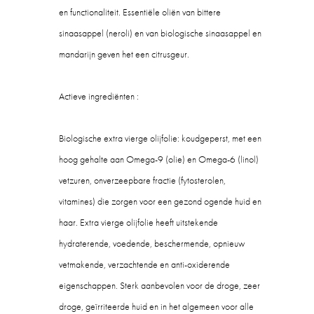
en functionaliteit. Essentiële oliën van bittere
sinaasappel (neroli) en van biologische sinaasappel en
mandarijn geven het een citrusgeur.
Actieve ingrediënten :
Biologische extra vierge olijfolie: koudgeperst, met een
hoog gehalte aan Omega-9 (olie) en Omega-6 (linol)
vetzuren, onverzeepbare fractie (fytosterolen,
vitamines) die zorgen voor een gezond ogende huid en
haar. Extra vierge olijfolie heeft uitstekende
hydraterende, voedende, beschermende, opnieuw
vetmakende, verzachtende en anti-oxiderende
eigenschappen. Sterk aanbevolen voor de droge, zeer
droge, geïrriteerde huid en in het algemeen voor alle