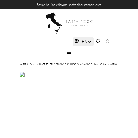
Savor the finest flavors, crafted for connoisseurs.
U BEVINDT ZICH HIER :
HOME
>
LINEA COSMETICA
> OLIAURA